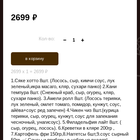
руб.
2699
Кол-во:
в корзину
руб.
2699
x
1
=
2699
1.Сяке хотто 8шт. (Лосось, сыр, кимчи соус, лук
зеленый,икра масаго, кляр, сухари панко) 2.Кани
темпура 8шт. (Снежный краб, сыр, огурец, кляр,
сухари панко). 3.Амели ролл 8шт. (Лосось терияки,
лук зеленый, омлет томаго, помидор, кунжут, соус,
айёва+соус ред запечен) 4.Чикен чиз 8шт.(курица
терияки, сыр, огурец, кунжут, соус для запекания
чесночный, унагисоус). 5.Филадельфия лайт 8шт. (
сыр, огурец, лосось). 6.Креветки в кляре 200гр ,
7.Картофель фри 150гр,8.Наггетсы 6шт,9.соус сырный
50гр..✅ Соусы и приборы в набор не входят!