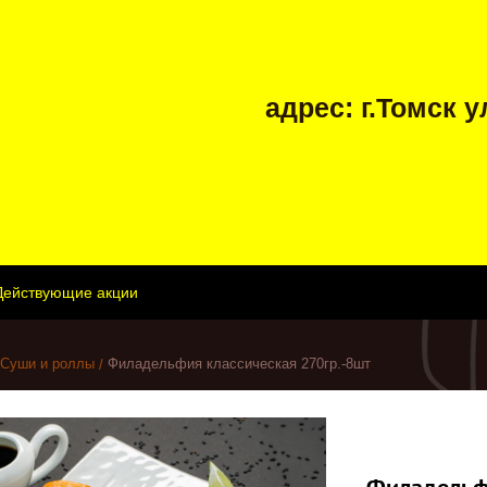
адрес: г.Томск
Действующие акции
Суши и роллы
Филадельфия классическая 270гр.-8шт
Филадельфи