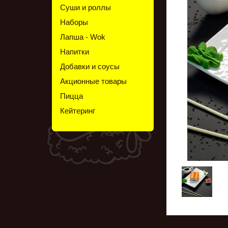
Суши и роллы
Наборы
Лапша - Wok
Напитки
Добавки и соусы
Акционные товары
Пицца
Кейтеринг