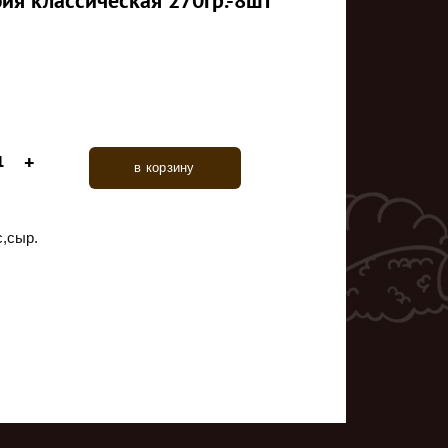
в корзину
с,сыр.