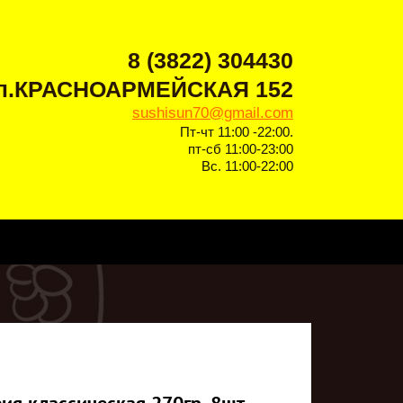
8 (3822) 304430
 ул.КРАСНОАРМЕЙСКАЯ 152
sushisun70@gmail.com
Пт-чт 11:00 -22:00.
пт-сб 11:00-23:00
Вс. 11:00-22:00
я классическая 270гр.-8шт