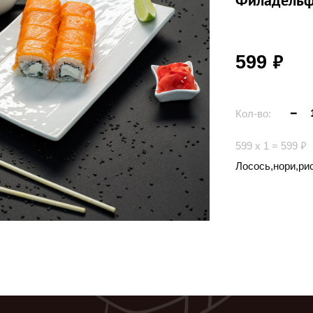
руб.
599
Кол-во:
руб.
599
x
1
=
599
Лосось,нори,ри