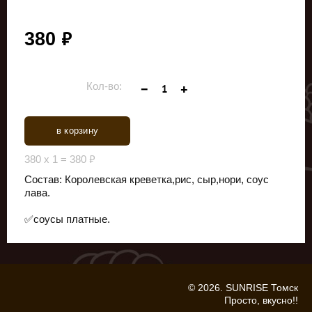
руб.
380
Кол-во:
в корзину
руб.
380
x
1
=
380
Состав: Королевская креветка,рис, сыр,нори, соус
лава.
✅соусы платные.
© 2026. SUNRISE Томск
Просто, вкусно!!