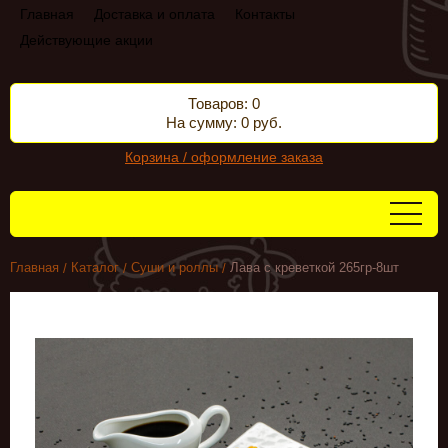
Главная
Доставка и оплата
Контакты
Действующие акции
Товаров: 0
На сумму: 0 руб.
Корзина / оформление заказа
Главная
Каталог
Суши и роллы
Лава с креветкой 265гр-8шт